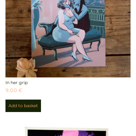
In her grip
9,00
€
Add to basket