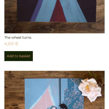
The wheel turns
4,00
€
Add to basket