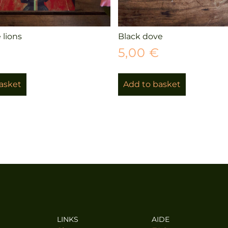
 lions
Black dove
€
5,00
€
asket
Add to basket
LINKS
AIDE