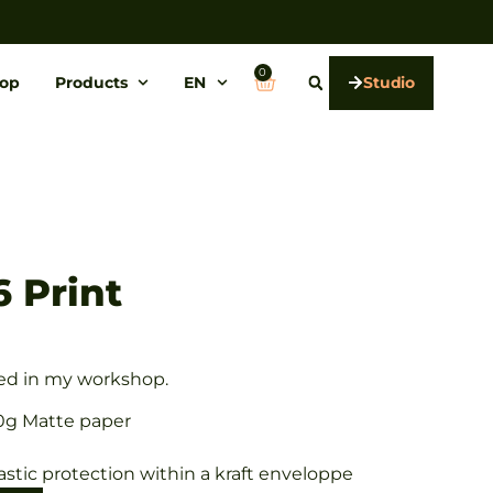
0
op
Products
EN
Studio
6 Print
nted in my workshop.
0g Matte paper
astic protection within a kraft enveloppe