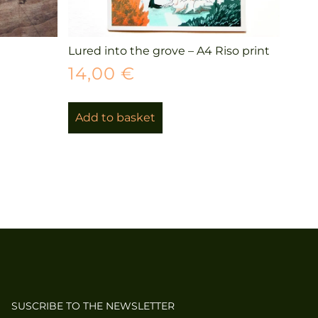
Lured into the grove – A4 Riso print
14,00
€
Add to basket
SUSCRIBE TO THE NEWSLETTER