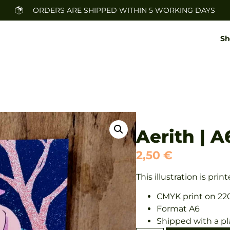
ORDERS ARE SHIPPED WITHIN 5 WORKING DAYS
Sh
Aerith | A
2,50
€
This illustration is pri
CMYK print on 22
Format A6
Shipped with a pl