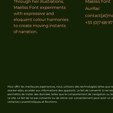
Through her illustrations,
Maëliss Font
Maëliss Font experiments
Aurillac
with expressive and
contact[at]ma
eloquent colour harmonies
+33 (0)7 68 97
to create moving instants
of narration.
Pour offrir les meilleures expériences, nous utilisons des technologies telles que l
stocker et/ou accéder aux informations des appareils. Le fait de consentir à ces t
permettra de traiter des données telles que le comportement de navigation ou le
ce site. Le fait de ne pas consentir ou de retirer son consentement peut avoir un ef
certaines caractéristiques et fonctions.