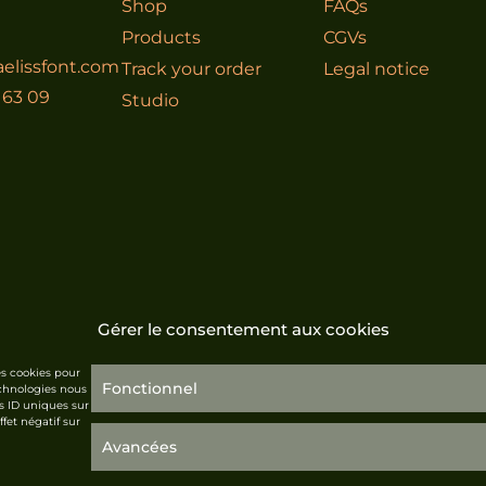
Shop
FAQs
Products
CGVs
elissfont.com
Track your order
Legal notice
 63 09
Studio
Gérer le consentement aux cookies
es cookies pour
Fonctionnel
echnologies nous
s ID uniques sur
fet négatif sur
Avancées