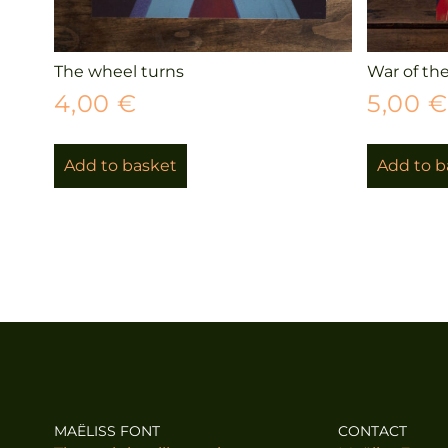
The wheel turns
War of the
4,00
€
5,00
Add to basket
Add to b
MAËLISS FONT
CONTACT