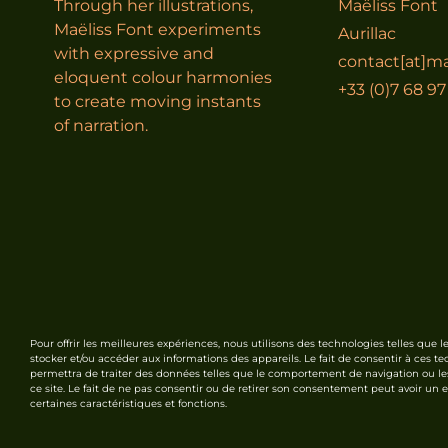
Through her illustrations,
Maëliss Font
Maëliss Font experiments
Aurillac
with expressive and
contact[at]ma
eloquent colour harmonies
+33 (0)7 68 97
to create moving instants
of narration.
Pour offrir les meilleures expériences, nous utilisons des technologies telles que l
stocker et/ou accéder aux informations des appareils. Le fait de consentir à ces t
permettra de traiter des données telles que le comportement de navigation ou le
ce site. Le fait de ne pas consentir ou de retirer son consentement peut avoir un ef
certaines caractéristiques et fonctions.