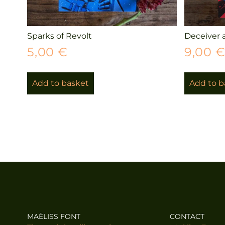
Sparks of Revolt
Deceiver 
5,00
€
9,00
Add to basket
Add to b
MAËLISS FONT
CONTACT