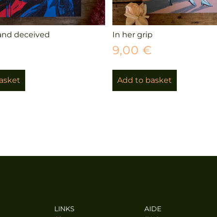
and deceived
In her grip
€
9,00
€
asket
Add to basket
LINKS
AIDE