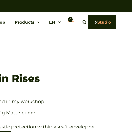
0
op
Products
EN
Studio
in Rises
nted in my workshop.
0g Matte paper
astic protection within a kraft enveloppe