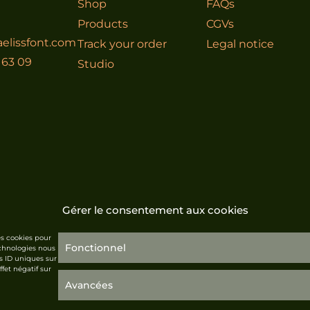
Shop
FAQs
Products
CGVs
elissfont.com
Track your order
Legal notice
 63 09
Studio
Gérer le consentement aux cookies
es cookies pour
Fonctionnel
echnologies nous
s ID uniques sur
fet négatif sur
Avancées