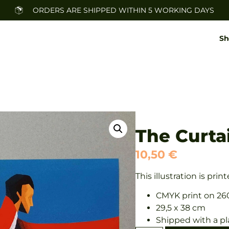
ORDERS ARE SHIPPED WITHIN 5 WORKING DAYS
Sh
The Curta
10,50
€
This illustration is pri
CMYK print on 26
29,5 x 38 cm
Shipped with a pl