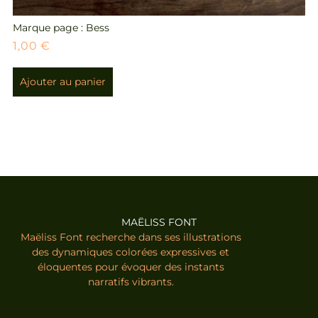
Marque page : Bess
1,00
€
Ajouter au panier
MAËLISS FONT
Maëliss Font recherche dans ses illustrations
des dynamiques colorées expressives et
éloquentes pour évoquer des instants
narratifs vibrants.