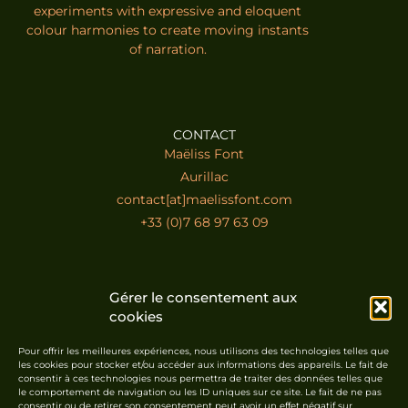
experiments with expressive and eloquent
colour harmonies to create moving instants
of narration.
CONTACT
Maëliss Font
Aurillac
contact[at]maelissfont.com
+33 (0)7 68 97 63 09
SUSCRIBE TO THE NEWSLETTER
Gérer le consentement aux
cookies
Pour offrir les meilleures expériences, nous utilisons des technologies telles que
les cookies pour stocker et/ou accéder aux informations des appareils. Le fait de
consentir à ces technologies nous permettra de traiter des données telles que
le comportement de navigation ou les ID uniques sur ce site. Le fait de ne pas
Suscribe
consentir ou de retirer son consentement peut avoir un effet négatif sur