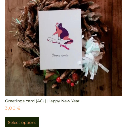
Greetings card (A6) | Happy New Year
3,00
€
Select options