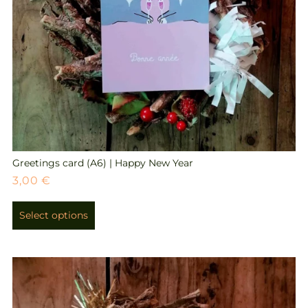
Greetings card (A6) | Happy New Year
3,00
€
Select options