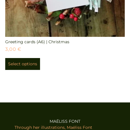
Greeting cards (A6) | Christmas
3,00
€
Select options
MAËLISS FONT
Through her illustrations, Maëliss Font